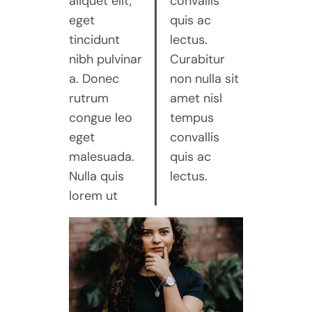
aliquet elit,
convallis
eget
quis ac
tincidunt
lectus.
nibh pulvinar
Curabitur
a. Donec
non nulla sit
rutrum
amet nisl
congue leo
tempus
eget
convallis
malesuada.
quis ac
Nulla quis
lectus.
lorem ut