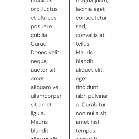
faucibus
magna justo,
orci luctus
lacinia eget
et ultrices
consectetur
posuere
sed,
cubilia
convallis at
Curae;
tellus.
Donec velit
Mauris
neque,
blandit
auctor sit
aliquet elit,
amet
eget
aliquam vel,
tincidunt
ullamcorper
nibh pulvinar
sit amet
a. Curabitur
ligula.
non nulla sit
Mauris
amet nisl
blandit
tempus